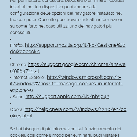
Per permettere, conoscere, bloccare o eliminare i cookies
installati nel tuo dispositivo puoi andare alla
configurazione delle opzioni del navigatore installato nel
tuo computer. Qui sotto puoi trovare link alle informazioni
su come farlo nel caso utilizzi uno dei navigatori più
conosciuti:
▪
http://support.mozilla.org/it/kb/Gestione%20
Firefox:
dei%20cookie
▪
https://support.google.com/chrome/answe
Chrome:
r/95647?hl=it
http://windows.microsoft.com/it-
Internet Explorer:
▪
it/windows7/how-to-manage-cookies-in-internet-
explorer-9
http://support.apple.com/kb/ph5042
Safari:
▪
▪
http://help.opera.com/Windows/12.10/en/co
Opera:
okies.html
Se hai bisogno di più informazioni sul funzionamento dei
cookies, così come il modo per eliminarli, puoi visitare i